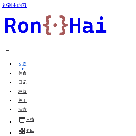
跳到主内容
Ron
{·}
Hai
文章
美食
日记
标签
关于
搜索
归档
图库