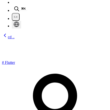
⌘K
cd ..
Flutter表单组件
#
Flutter