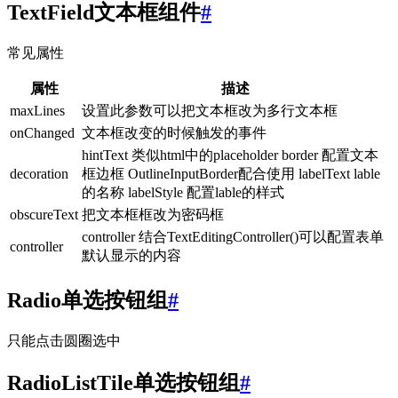
TextField文本框组件
#
常见属性
属性
描述
maxLines
设置此参数可以把文本框改为多行文本框
onChanged
文本框改变的时候触发的事件
hintText 类似html中的placeholder border 配置文本
decoration
框边框 OutlineInputBorder配合使用 labelText lable
的名称 labelStyle 配置lable的样式
obscureText
把文本框框改为密码框
controller 结合TextEditingController()可以配置表单
controller
默认显示的内容
Radio单选按钮组
#
只能点击圆圈选中
RadioListTile单选按钮组
#