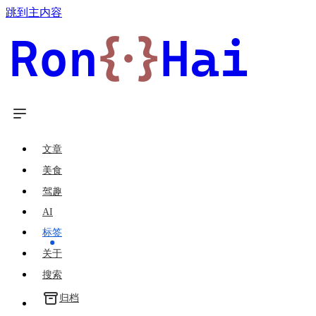
跳到主内容
Ron
{·}
Hai
文章
美食
驾趣
AI
标签
关于
搜索
归档