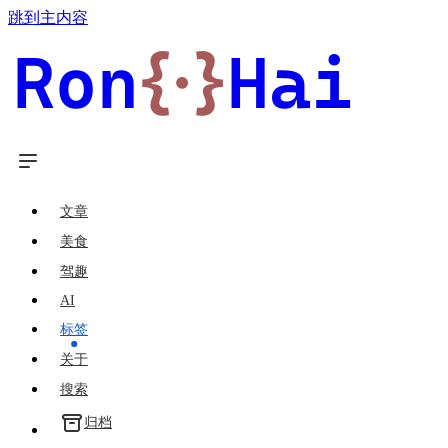
跳到主内容
Ron
{·}
Hai
文章
美食
驾趣
AI
标签
关于
搜索
归档